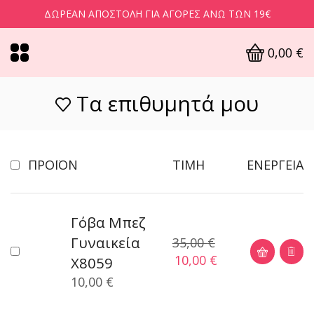
ΔΩΡΕΆΝ ΑΠΟΣΤΟΛΉ ΓΙΑ ΑΓΟΡΈΣ ΆΝΩ ΤΩΝ 19€
0,00
€
Τα επιθυμητά μου
ΠΡΟΪΌΝ
ΤΙΜΉ
ΕΝΈΡΓΕΙΑ
Γόβα Mπεζ
Γυναικεία
35,00
€
10,00
€
X8059
10,00
€