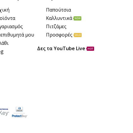
χική
Παπούτσια
οϊόντα
Καλλυντικά
NEW
γαριασμός
Πιτζάμες
 επιθυμητά μου
Προσφορές
SALE
λάθι
Δες τα YouTube Live
HOT
og