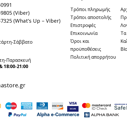
30991
Τρόποι πληρωμής
Αρ
9805 (Viber)
Τρόποι αποστολής
Πρ
7325 (What’s Up – Viber)
Επιστροφές
Λο
Επικοινωνία
Τα
Όροι και
Κα
τάρτη-Σάββατο
προϋποθέσεις
Bl
Πολιτική απορρήτου
τη-Παρασκευή
& 18:00-21:00
astore.gr