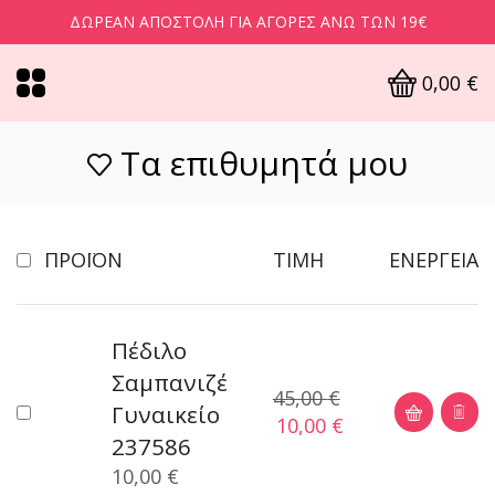
ΔΩΡΕΆΝ ΑΠΟΣΤΟΛΉ ΓΙΑ ΑΓΟΡΈΣ ΆΝΩ ΤΩΝ 19€
0,00
€
Τα επιθυμητά μου
ΠΡΟΪΌΝ
ΤΙΜΉ
ΕΝΈΡΓΕΙΑ
Πέδιλο
Σαμπανιζέ
45,00
€
Γυναικείο
10,00
€
237586
10,00
€