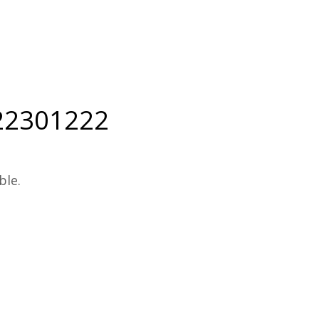
22301222
ble.