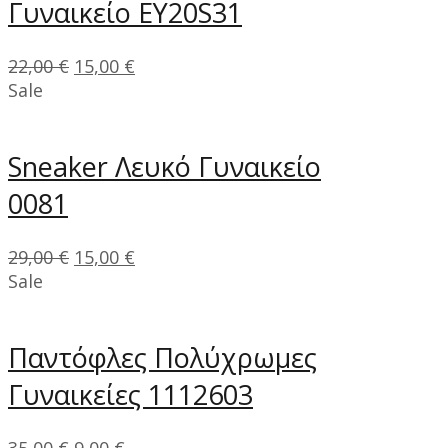
Γυναικείο EY20S31
22,00
€
15,00
€
Sale
Sneaker Λευκό Γυναικείο
0081
29,00
€
15,00
€
Sale
Παντόφλες Πολύχρωμες
Γυναικείες 1112603
35,00
€
9,00
€