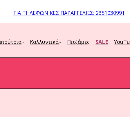
ΔΩΡΕΆΝ ΑΠΟΣΤΟΛΉ ΓΙΑ ΑΓΟΡΈΣ ΆΝΩ ΤΩΝ 19€
ΓΙΑ ΤΗΛΕΦΩΝΙΚΈΣ ΠΑΡΑΓΓΕΛΊΕΣ: 2351030991
ΠΑΡΆΔΟΣΗ ΣΕ 1-3 ΗΜΈΡΕΣ
απούτσια
Καλλυντικά
Πιτζάμες
SALE
YouT