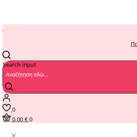
Π
Search input
0
0,00
€
0