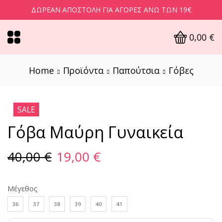
ΔΩΡΕΆΝ ΑΠΟΣΤΟΛΉ ΓΙΑ ΑΓΟΡΈΣ ΆΝΩ ΤΩΝ 19€
0,00
€
Home
Προϊόντα
Παπούτσια
Γόβες
SALE
Γόβα Μαύρη Γυναικεία
40,00
€
19,00
€
Μέγεθος
36
37
38
39
40
41