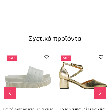
Σχετικά προϊόντα
SALE
SALE
Παντόφλες Λευκές Γυναικείες
Γόβα Σαμπανιζέ Γυναικεία