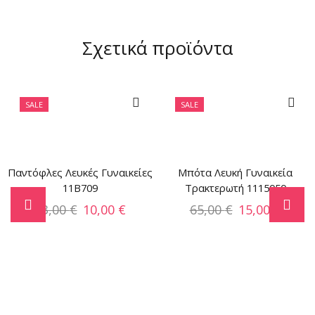
Σχετικά προϊόντα
SALE
SALE
Παντόφλες Λευκές Γυναικείες
Μπότα Λευκή Γυναικεία
11B709
Τρακτερωτή 1115050
33,00
€
10,00
€
65,00
€
15,00
€