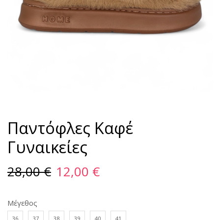
Παντόφλες Καφέ
Γυναικείες
28,00
€
12,00
€
Μέγεθος
36
37
38
39
40
41