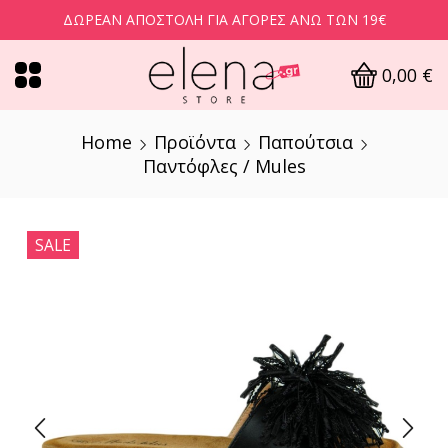
ΔΩΡΕΆΝ ΑΠΟΣΤΟΛΉ ΓΙΑ ΑΓΟΡΈΣ ΆΝΩ ΤΩΝ 19€
0,00
€
Home
Προϊόντα
Παπούτσια
Παντόφλες / Mules
SALE