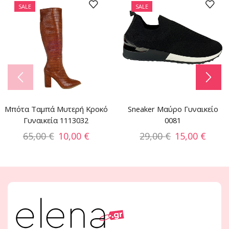
SALE
SALE
Μπότα Ταμπά Μυτερή Κροκό
Sneaker Μαύρο Γυναικείο
Γυναικεία 1113032
0081
65,00
€
10,00
€
29,00
€
15,00
€