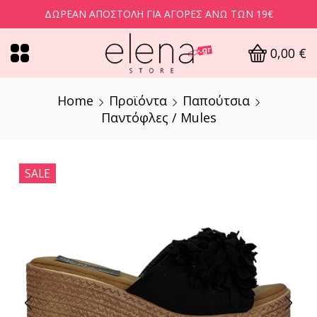
ΔΩΡΕΆΝ ΑΠΟΣΤΟΛΉ ΓΙΑ ΑΓΟΡΈΣ ΆΝΩ ΤΩΝ 19€
0,00
€
Home
Προϊόντα
Παπούτσια
Παντόφλες / Mules
SALE