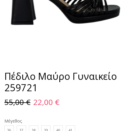
Πέδιλο Μαύρο Γυναικείο
259721
55,00
€
22,00
€
Μέγεθος
36
37
38
39
40
41