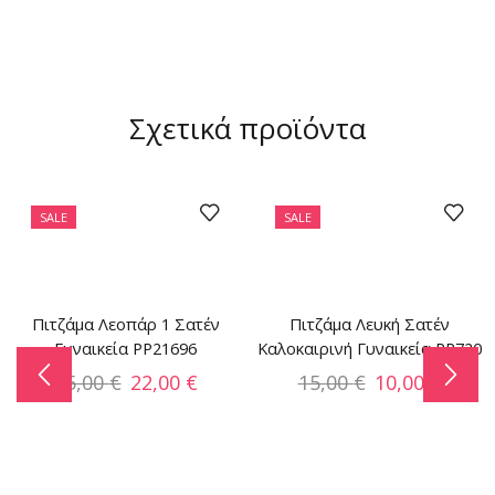
Σχετικά προϊόντα
SALE
SALE
Πιτζάμα Λεοπάρ 1 Σατέν
Πιτζάμα Λευκή Σατέν
Γυναικεία PP21696
Καλοκαιρινή Γυναικεία PP720
35,00
€
22,00
€
15,00
€
10,00
€