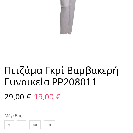
Πιτζάμα Γκρί Βαμβακερή
Γυναικεία PP208011
29,00
€
19,00
€
Μέγεθος
M
L
XXL
3XL