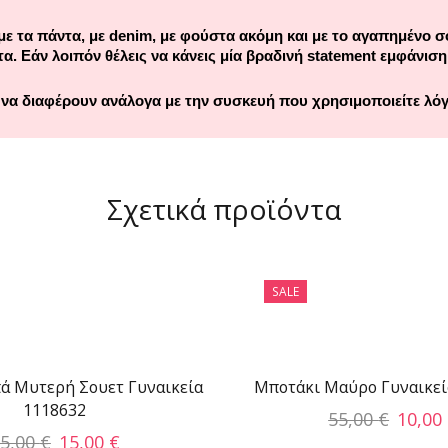
με τα πάντα, με
denim
, με φούστα ακόμη και με το αγαπημένο σο
. Εάν λοιπόν θέλεις να κάνεις μία βραδινή
statement
εμφάνιση
 να διαφέρουν ανάλογα με την συσκευή που χρησιμοποιείτε λό
Σχετικά προϊόντα
SALE
ά Μυτερή Σουετ Γυναικεία
Μποτάκι Μαύρο Γυναικεί
1118632
55,00
€
10,00
5,00
€
15,00
€