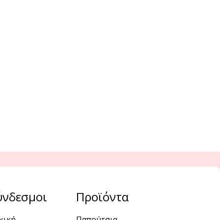
ύνδεσμοι
Προϊόντα
χική
Παπούτσια