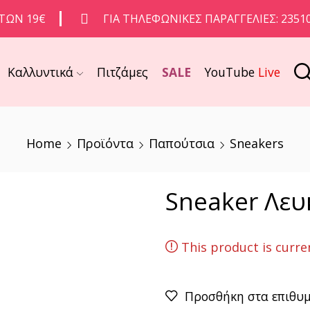
ΤΩΝ 19€
ΓΙΑ ΤΗΛΕΦΩΝΙΚΈΣ ΠΑΡΑΓΓΕΛΊΕΣ: 2351
Καλλυντικά
Πιτζάμες
SALE
YouTube
Live
Home
Προϊόντα
Παπούτσια
Sneakers
Sneaker Λευ
This product is curre
Προσθήκη στα επιθυ