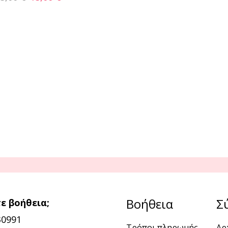
Βοήθεια
Σ
ε βοήθεια;
30991
Τρόποι πληρωμής
Αρ