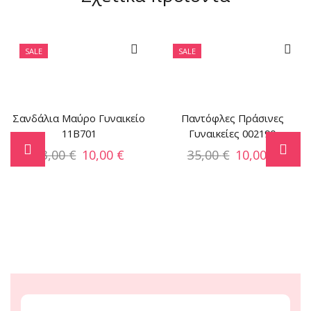
SALE
SALE
Σανδάλια Μαύρο Γυναικείο
Παντόφλες Πράσινες
11B701
Γυναικείες 002190
33,00
€
10,00
€
35,00
€
10,00
€