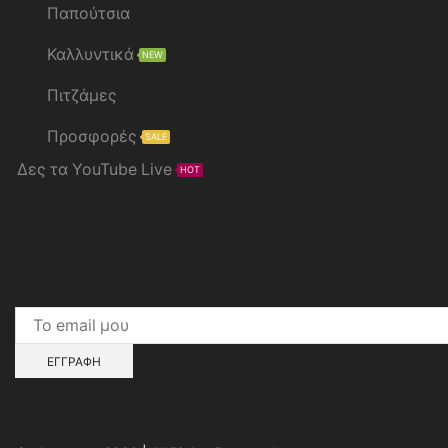
Παπούτσια
Καλλυντικά
NEW
Πιτζάμες
Προσφορές
SALE
Δες τα YouTube Live
HOT