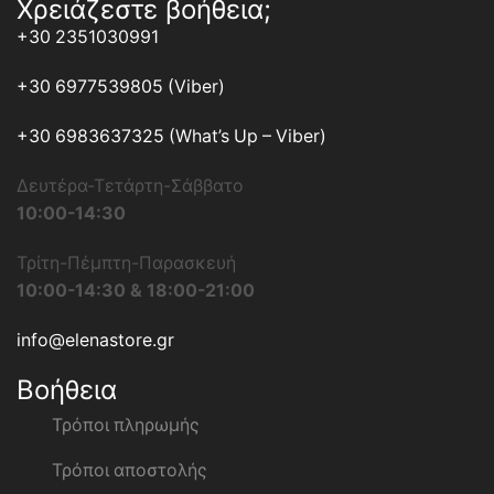
Χρειάζεστε βοήθεια;
+30 2351030991
+30 6977539805 (Viber)
+30 6983637325 (What’s Up – Viber)
Δευτέρα-Τετάρτη-Σάββατο
10:00-14:30
Τρίτη-Πέμπτη-Παρασκευή
10:00-14:30 & 18:00-21:00
info@elenastore.gr
Βοήθεια
Τρόποι πληρωμής
Τρόποι αποστολής