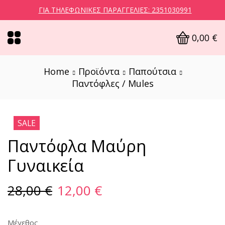
ΓΙΑ ΤΗΛΕΦΩΝΙΚΈΣ ΠΑΡΑΓΓΕΛΊΕΣ: 2351030991
0,00
€
Home
Προϊόντα
Παπούτσια
Παντόφλες / Mules
SALE
Παντόφλα Μαύρη
Γυναικεία
28,00
€
12,00
€
Μέγεθος