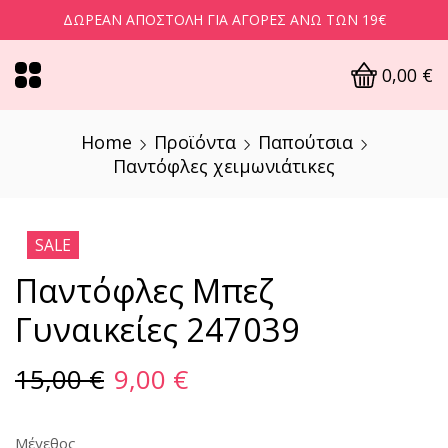
ΔΩΡΕΆΝ ΑΠΟΣΤΟΛΉ ΓΙΑ ΑΓΟΡΈΣ ΆΝΩ ΤΩΝ 19€
0,00
€
Home
Προϊόντα
Παπούτσια
Παντόφλες χειμωνιάτικες
SALE
Παντόφλες Μπεζ
Γυναικείες 247039
15,00
€
9,00
€
Μέγεθος