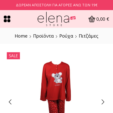
ΔΩΡΕΆΝ ΑΠΟΣΤΟΛΉ ΓΙΑ ΑΓΟΡΈΣ ΆΝΩ ΤΩΝ 19€
0,00
€
Home
Προϊόντα
Ρούχα
Πιτζάμες
SALE