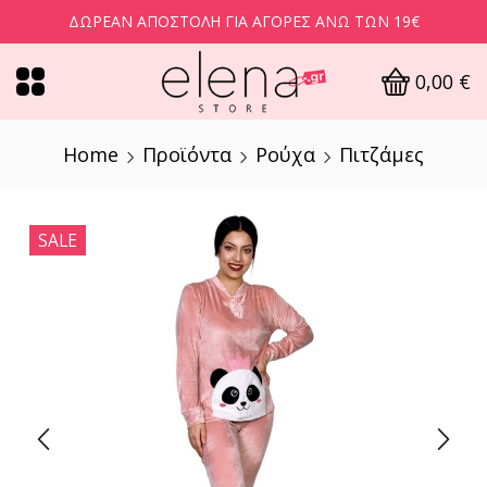
ΔΩΡΕΆΝ ΑΠΟΣΤΟΛΉ ΓΙΑ ΑΓΟΡΈΣ ΆΝΩ ΤΩΝ 19€
0,00
€
Home
Προϊόντα
Ρούχα
Πιτζάμες
SALE