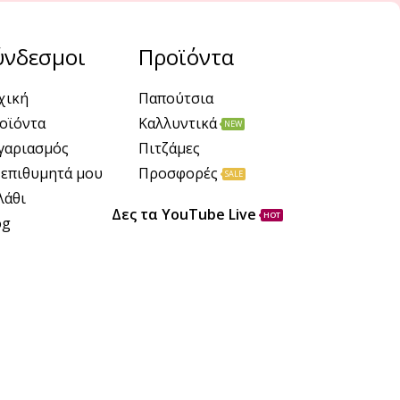
ύνδεσμοι
Προϊόντα
χική
Παπούτσια
οϊόντα
Καλλυντικά
NEW
γαριασμός
Πιτζάμες
 επιθυμητά μου
Προσφορές
SALE
λάθι
Δες τα YouTube Live
HOT
og