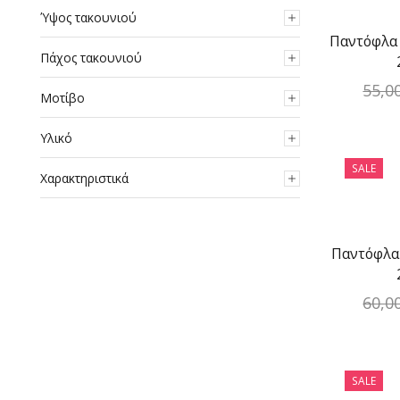
Ύψος τακουνιού
Παντόφλα 
Πάχος τακουνιού
55,0
Μοτίβο
Υλικό
SALE
Χαρακτηριστικά
Παντόφλα
60,0
SALE