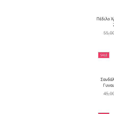
Πέδιλο Χ
55,0
SALE
Σανδάλ
Γυναι
45,0