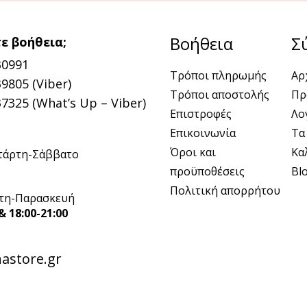
Βοήθεια
Σ
ε βοήθεια;
30991
Τρόποι πληρωμής
Αρ
9805 (Viber)
Τρόποι αποστολής
Πρ
7325 (What’s Up – Viber)
Επιστροφές
Λο
Επικοινωνία
Τα
Όροι και
Κα
τάρτη-Σάββατο
προϋποθέσεις
Bl
Πολιτική απορρήτου
τη-Παρασκευή
& 18:00-21:00
astore.gr