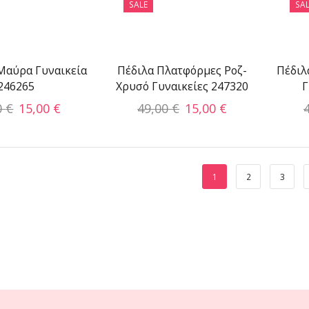
SALE
SAL
Μαύρα Γυναικεία
Πέδιλα Πλατφόρμες Ροζ-
Πέδιλ
246265
Χρυσό Γυναικείες 247320
Γ
0
€
15,00
€
49,00
€
15,00
€
1
2
3