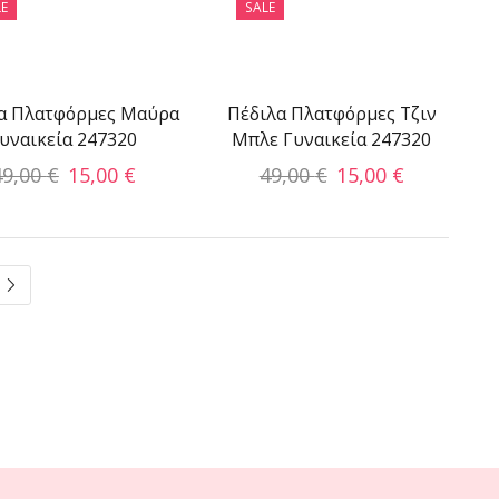
E
SALE
α Πλατφόρμες Μαύρα
Πέδιλα Πλατφόρμες Τζιν
υναικεία 247320
Μπλε Γυναικεία 247320
49,00
€
15,00
€
49,00
€
15,00
€