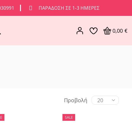
030991
ΠΑΡΆΔΟΣΗ ΣΕ 1-3 ΗΜΈΡΕΣ
0,00
€
Προβολή
E
SALE